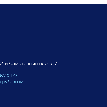
 2-й Самотечный пер., д.7.
деления
а рубежом