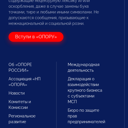
содержащие нецензурную лексику и/или
оскорбления, даже в случае замены букв
точками, тире и любыми иными символами. Не
допускаются сообщения, призывающие к
межнациональной и социальной розни.
Вступи в «ОПОРУ»
Об «ОПОРЕ
Международная
РОССИИ»
деятельность
Ассоциация «НП
Декларация о
«ОПОРА»
взаимодействии
крупного бизнеса
Новости
с субъектами
Комитеты и
МСП
Комиссии
Бюро по защите
Региональное
прав
развитие
предпринимателей