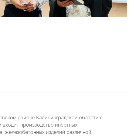
севском районе Калининградской области с
и входит производство инертных
на, железобетонных изделий различной