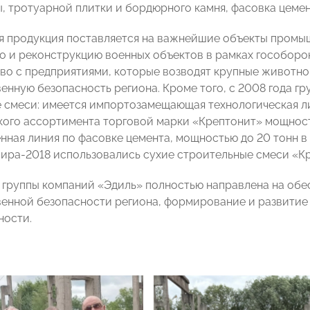
, тротуарной плитки и бордюрного камня, фасовка цемен
 продукция поставляется на важнейшие объекты промыш
о и реконструкцию военных объектов в рамках гособоро
во с предприятиями, которые возводят крупные животн
енную безопасность региона. Кроме того, с 2008 года г
 смеси: имеется импортозамещающая технологическая ли
ого ассортимента торговой марки «Крептонит» мощность
нная линия по фасовке цемента, мощностью до 20 тонн в 
ира-2018 использовались сухие строительные смеси «Кр
 группы компаний «Эдиль» полностью направлена на обе
енной безопасности региона, формирование и развитие
ности.