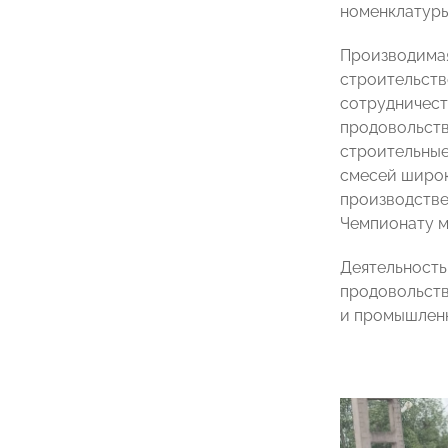
номенклатуры
Производимая
строительств
сотрудничест
продовольств
строительные
смесей широк
производстве
Чемпионату м
Деятельность
продовольств
и промышлен