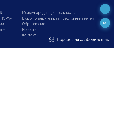
ИИ»
Международная деятельность
ОПОРА»
Бюро по защите прав предпринимателей
RU
ии
Образование
итие
Новости
Контакты
Версия для слабовидящих