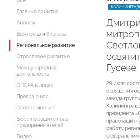
Все
КАЛИНИНГРАД
Главные события
Дмитри
Анонсы
митроп
Важное для бизнеса
Светло
Региональное развитие
освяти
Отраслевое развитие
Гусеве
Международная
деятельность
29 июля сост
ОПОРА в лицах
освящения о
Пресса о нас
завода групп
Калининградс
Особое мнение
президента 
Бюро по защите прав
правозащитну
предпринимателей
работу регио
федеральном 
Видео