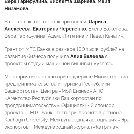
Вера Гарифулина
,
Виолетта Шариева
,
Майя
Низамова
.
В состав экспертного жюри вошли:
Лариса
Алексеева
,
Екатерина Черепенко
, Елена Баженова,
Вера Гарифулина, Адель Литягина и Павел Качагин.
Грант от МТС Банка в размере 100 тысяч рублей на
развитие бизнеса получила
Алия Валеева
с
проектом студии машинной вышивки Vysh.You.
Мероприятие прошло при поддержке Министерства
предпринимательства и туризма Республики
Башкортостан, Центра «Мой Бизнес» АНО
«Агентство Республики Башкортостан по
предпринимательству». Официальный спонсор
проекта — МТС Банк. Партнеры проекта в регионе:
Kachagin University, Международная ассоциация «Эра
экспертов», Международный журнал «Катрина».