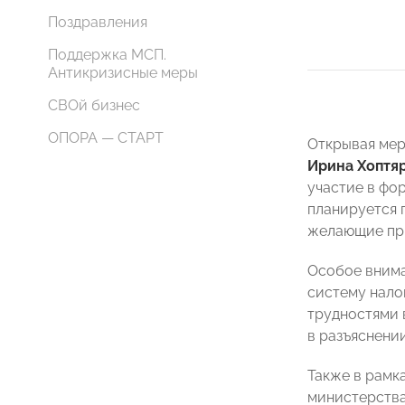
Поздравления
Поддержка МСП.
Антикризисные меры
СВОй бизнес
ОПОРА — СТАРТ
Открывая ме
Ирина Хоптя
участие в фо
планируется 
желающие при
Особое внима
систему нало
трудностями 
в разъяснени
Также в рамк
министерства