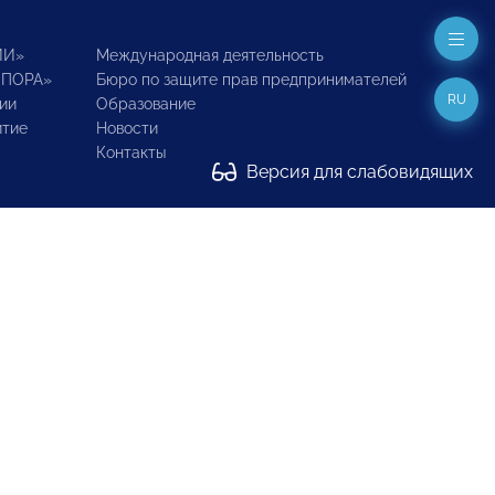
ИИ»
Международная деятельность
ОПОРА»
Бюро по защите прав предпринимателей
RU
ии
Образование
итие
Новости
Контакты
Версия для слабовидящих