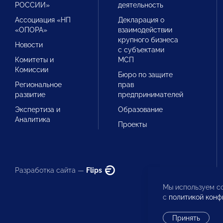
РОССИИ»
деятельность
Ассоциация «НП
Декларация о
«ОПОРА»
взаимодействии
крупного бизнеса
Новости
с субъектами
Комитеты и
МСП
Комиссии
Бюро по защите
Региональное
прав
развитие
предпринимателей
Экспертиза и
Образование
Аналитика
Проекты
Разработка сайта —
Flips
Мы используем co
с
политикой конф
Принять