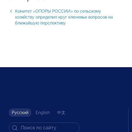
Комитет «ОПОРЫ РОССИИ» по сельскому
хозяйству определил круг ключевых вопросов на
ближайшую перспективу
Русский
English
中文