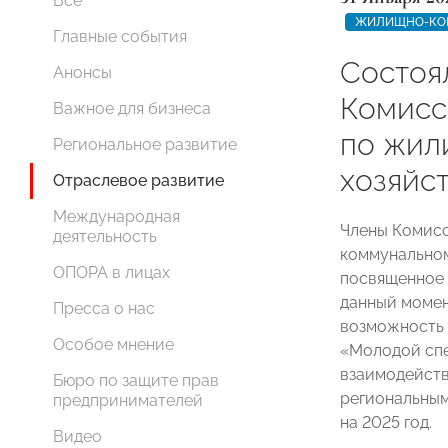
Все
ЖИЛИЩНО-КОМ
Главные события
Состоя
Анонсы
Комис
Важное для бизнеса
по жил
Региональное развитие
хозяйс
Отраслевое развитие
Международная
Члены Комис
деятельность
коммунальном
ОПОРА в лицах
посвященное 
данный момен
Пресса о нас
возможность 
Особое мнение
«Молодой спе
взаимодейст
Бюро по защите прав
региональным
предпринимателей
на 2025 год.
Видео