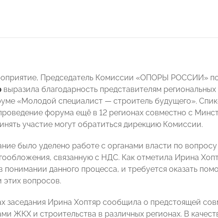
роприятие, Председатель Комиссии «ОПОРЫ РОССИИ» п
р
выразила благодарность представителям региональны
руме «Молодой специалист — строитель будущего». Спике
проведение форума ещё в 12 регионах совместно с Минс
нять участие могут обратиться дирекцию Комиссии.
ние было уделено работе с органами власти по вопрос
гообложения, связанную с НДС. Как отметила Ирина Хопт
в понимании данного процесса, и требуется оказать по
и этих вопросов.
ах заседания Ирина Хоптяр сообщила о предстоящей со
ми ЖКХ и строительства в различных регионах. В качес