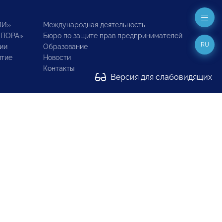
ИИ»
Международная деятельность
ОПОРА»
Бюро по защите прав предпринимателей
RU
ии
Образование
итие
Новости
Контакты
Версия для слабовидящих