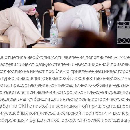
ва отметила необходимость введения дополнительных м
наследия имеют разную степень инвестиционной привлек
ходностью не имеют проблем с привлечением инвесторов
ьтурного наследия с невысокой доходностью необходимы
готы, предоставление компенсационного объекта недвиж
о квартала, при наличии которого комплексная среда по
едеральная субсидия для инвесторов в историческую не
абот по ОКН с низкой инвестиционной привлекательност
и усадебных комплексов в сельской местности; инженерн
абережных и фундаментов, археологические исследовани