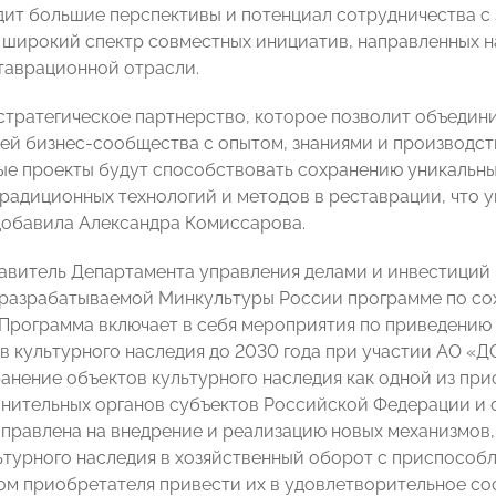
дит большие перспективы и потенциал сотрудничества с 
 широкий спектр совместных инициатив, направленных н
таврационной отрасли.
 стратегическое партнерство, которое позволит объедин
ей бизнес-сообщества с опытом, знаниями и производс
ые проекты будут способствовать сохранению уникальных
радиционных технологий и методов в реставрации, что 
добавила Александра Комиссарова.
авитель Департамента управления делами и инвестици
 разрабатываемой Минкультуры России программе по со
. Программа включает в себя мероприятия по приведению
в культурного наследия до 2030 года при участии АО «
ранение объектов культурного наследия как одной из пр
лнительных органов субъектов Российской Федерации и 
правлена на внедрение и реализацию новых механизмов,
ьтурного наследия в хозяйственный оборот с приспособ
ом приобретателя привести их в удовлетворительное со