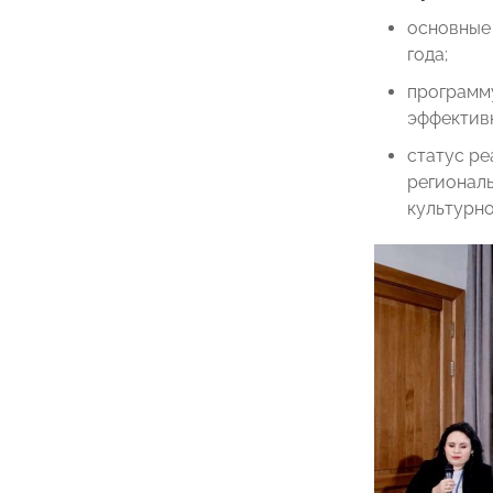
основные 
года;
программу
эффектив
статус р
региональ
культурно