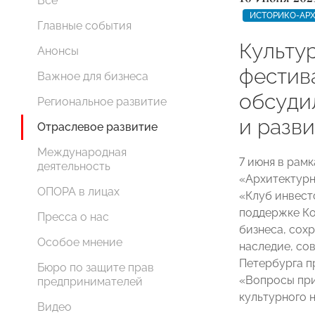
Все
ИСТОРИКО-АРХ
Главные события
Культур
Анонсы
фестив
Важное для бизнеса
обсуди
Региональное развитие
и разв
Отраслевое развитие
Международная
7 июня в рамк
деятельность
«Архитектурн
ОПОРА в лицах
«Клуб инвест
поддержке К
Пресса о нас
бизнеса, сох
Особое мнение
наследие, со
Петербурга п
Бюро по защите прав
«Вопросы при
предпринимателей
культурного 
Видео