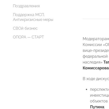
Поздравления
Поддержка МСП.
Антикризисные меры
СВОй бизнес
ОПОРА — СТАРТ
Модераторами
Комиссии «ОП
вице-президе
федеральной 
наследия»
Та
Комиссарова
В ходе диску
перспект
инвестици
объектов 
Путина
;