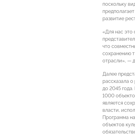
поскольку ви
предполагает
развитие рес
«Для нас это
представител
что совместн
сохранению т
отрасли», — 
Далее предст
рассказала о
до 2045 года
1000 объекто
является сох
власти, испо
Программа на
объектов кул
обязательств