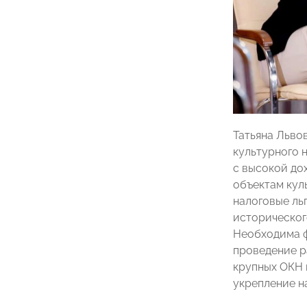
Татьяна Льво
культурного 
с высокой до
объектам кул
налоговые ль
историческог
Необходима ф
проведение р
крупных ОКН 
укрепление н