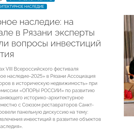
ИТЕКТУРНОЕ НАСЛЕДИЕ
ное наследие: на
але в Рязани эксперты
ли вопросы инвестиций
ития
ах VIII Всероссийского фестиваля
ое наследие-2025» в Рязани Ассоциация
оров в историческую недвижимость» при
омиссии «ОПОРЫ РОССИИ» по развитию
раняющего историко-архитектурное
вместно с Союзом реставраторов Санкт-
ровели панельную дискуссию на тему:
влечения инвестиций в развитие объектов
наследия».