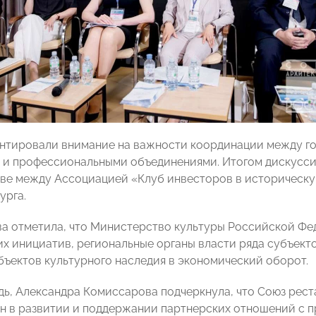
нтировали внимание на важности координации между го
и профессиональными объединениями. Итогом дискусси
ве между Ассоциацией «Клуб инвесторов в историческ
урга.
ва отметила, что Министерство культуры Российской Фе
их инициатив, региональные органы власти ряда субъек
бъектов культурного наследия в экономический оборот.
дь, Александра Комиссарова подчеркнула, что Союз рес
н в развитии и поддержании партнерских отношений с 