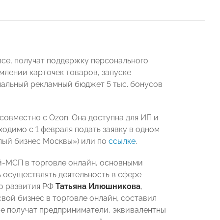
йсе, получат поддержку персонального
млении карточек товаров, запуске
чальный рекламный бюджет 5 тыс. бонусов
овместно с Ozon. Она доступна для ИП и
ходимо с 1 февраля подать заявку в одном
лый бизнес Москвы») или по
ссылке
.
й-МСП в торговле онлайн, основными
 осуществлять деятельность в сфере
о развития РФ
Татьяна Илюшникова
,
вой бизнес в торговле онлайн, составил
рые получат предприниматели, эквивалентны