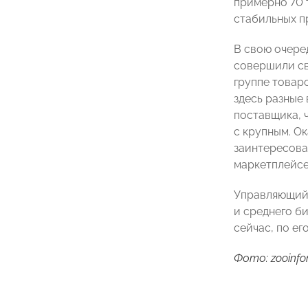
примерно 70 
стабильных п
В свою очер
совершили св
группе товар
здесь разные 
поставщика, 
с крупным. О
заинтересова
маркетплейсе
Управляющий
и среднего б
сейчас, по е
Фото: zooinfo