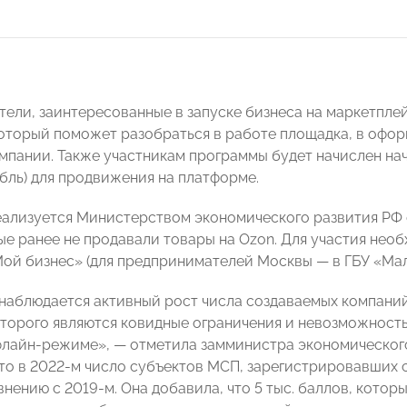
ели, заинтересованные в запуске бизнеса на маркетпле
оторый поможет разобраться в работе площадка, в офор
мпании. Также участникам программы будет начислен на
рубль) для продвижения на платформе.
ализуется Министерством экономического развития РФ с
ые ранее не продавали товары на Ozon. Для участия необ
Мой бизнес» (для предпринимателей Москвы — в ГБУ «Ма
 наблюдается активный рост числа создаваемых компани
торого являются ковидные ограничения и невозможность
флайн-режиме», — отметила замминистра экономическог
что в 2022-м число субъектов МСП, зарегистрировавших с
внению с 2019-м. Она добавила, что 5 тыс. баллов, кото