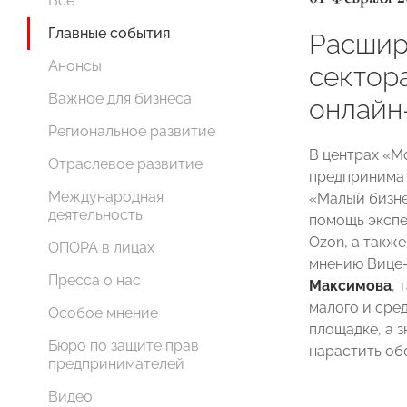
Все
Главные события
Расшир
Анонсы
сектор
Важное для бизнеса
онлайн
Региональное развитие
В центрах «М
Отраслевое развитие
предпринимат
Международная
«Малый бизне
деятельность
помощь экспе
Ozon, а такж
ОПОРА в лицах
мнению Вице
Пресса о нас
Максимова
, 
малого и сре
Особое мнение
площадке, а 
Бюро по защите прав
нарастить об
предпринимателей
Видео