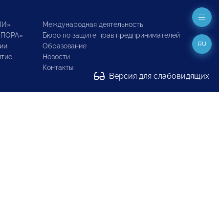
ИИ»
Международная деятельность
ОПОРА»
Бюро по защите прав предпринимателей
RU
ии
Образование
итие
Новости
Контакты
Версия для слабовидящих