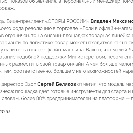
тыс. показов объявления, а персональный менеджер пом
родаж.
едь, Вице-президент «ОПОРЫ РОССИИ»
Владлен Максим
оего рода революцию в торговле. «Если в офлайн-магаз
ов ограничен, то на онлайн-площадках товарная линейка 
варианты по логистике: товар может находиться как на ск
чуть ли не на полке офлайн-магазина. Важно, что малый 
казание подобной поддержки Министерством, несомненн
нных разместить свой товар онлайн. А чем больше малог
, тем, соответственно, больше у него возможностей нара
 директор Ozon
Сергей Беляков
отметил, что модель ма
изнеса: площадка дает готовые инструменты для старта 
го словам, более 80% предпринимателей на платформе — 
rm.ru