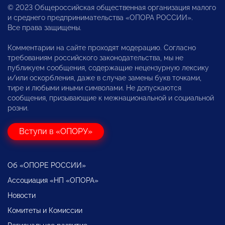
© 2023 Общероссийская общественная организация малого
и среднего предпринимательства «ОПОРА РОССИИ».
Все права защищены.
Комментарии на сайте проходят модерацию. Согласно
требованиям российского законодательства, мы не
публикуем сообщения, содержащие нецензурную лексику
и/или оскорбления, даже в случае замены букв точками,
тире и любыми иными символами. Не допускаются
сообщения, призывающие к межнациональной и социальной
розни.
Вступи в «ОПОРУ»
Об «ОПОРЕ РОССИИ»
Ассоциация «НП «ОПОРА»
Новости
Комитеты и Комиссии