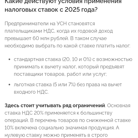
Какие действуют условия применения
налоговых ставок с 2025 года?
Предприниматели на УСН становятся
плательщиками НДС, когда их годовой доход
превышает 60 млн рублей. В таком случае
необходимо выбрать по какой ставке платить налог:
стандартная ставка (20, 10 и 0%) с возможностью
принимать к вычету налог, который предъявят
поставщики товаров, работ или услуг;
льготная ставка (5 или 7%) без права на вычет
входного НДС.
Здесь стоит учитывать ряд ограничений
. Основная
ставка НДС 20% применяется к большинству
операций. В перечень товаров по сниженной ставке
10% включена социально значимая продукция. А
нулевую ставку можно применять в строго