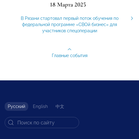
18 Марта 2025
В Рязани стартовал первый поток обучения по
федеральной программе «СВОй бизнес» для
участников спецоперации
Главные события
Русский
English
中文