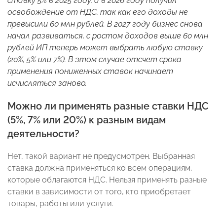
ставку 5% в 2025 году, а в 2026 году получил
освобождение от НДС, так как его доходы не
превысили 60 млн рублей. В 2027 году бизнес снова
начал развиваться, с ростом доходов выше 60 млн
рублей ИП теперь может выбрать любую ставку
(20%, 5% или 7%). В этом случае отсчет срока
применения пониженных ставок начинает
исчисляться заново.
Можно ли применять разные ставки НДС
(5%, 7% или 20%) к разным видам
деятельности?
Нет, такой вариант не предусмотрен. Выбранная
ставка должна применяться ко всем операциям,
которые облагаются НДС. Нельзя применять разные
ставки в зависимости от того, кто приобретает
товары, работы или услуги.