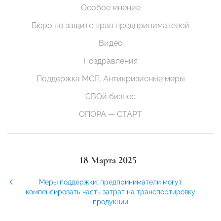
Особое мнение
Бюро по защите прав предпринимателей
Видео
Поздравления
Поддержка МСП. Антикризисные меры
СВОй бизнес
ОПОРА — СТАРТ
18 Марта 2025
Меры поддержки: предприниматели могут
компенсировать часть затрат на транспортировку
продукции