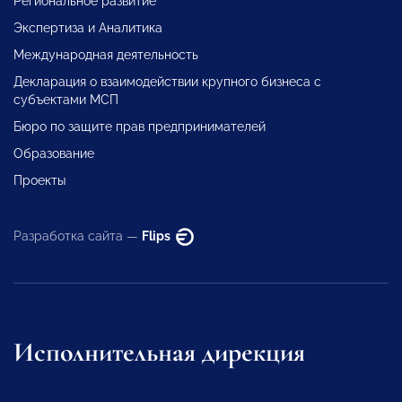
Региональное развитие
Экспертиза и Аналитика
Международная деятельность
Декларация о взаимодействии крупного бизнеса с
субъектами МСП
Бюро по защите прав предпринимателей
Образование
Проекты
Разработка сайта —
Flips
Исполнительная дирекция