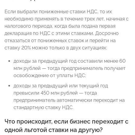
Если выбрали пониженные ставки НДС, то их
необходимо применять в течение трех лет, начиная с
налогового периода, когда была подана первая
декларация по НДС с этими ставками. Досрочно
отказаться от пониженных ставок и перейти на
ставку 20% можно только в двух ситуациях:
доходы за предыдущий год составили менее 60
млн рублей — тогда предприниматель получает
освобождение от уплаты НДС;
доходы за предыдущий или текущий год
превысили 450 млн рублей — тогда
предприниматель автоматически переходит на
стандартную ставку НДС.
Что происходит, если бизнес переходит с
одной льготой ставки на другую?