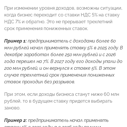
При изменении уровня доходов, возможны ситуации,
когда бизнес переходит со ставки НДС 5% на ставку
НДС 7% и обратно. Это не прерывает трехлетний
срок применения пониженных ставок.
Пример 1:
предприниматель с доходами более 60
млн рублей начал применять ставку 5% в 2025 году. В
декабре заработал более 250 млн рублей и с 2026
года перешел на 7%. В 2027 году его доходы упали до
200 млн рублей, и он вернулся к ставке 5%. В этом
случае трехлетний срок применения пониженных
ставок проходил без разрывов.
При этом, если доходы бизнеса станут ниже 60 млн
рублей, то в будущем ставку придется выбирать
заново.
Пример 2:
предприниматель начал применять