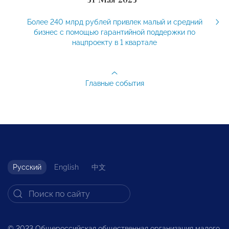
Более 240 млрд рублей привлек малый и средний
бизнес с помощью гарантийной поддержки по
нацпроекту в 1 квартале
Главные события
Русский
English
中文
© 2023 Общероссийская общественная организация малого