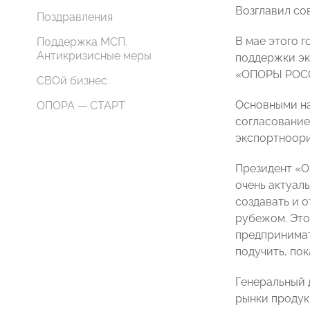
Возглавил со
Поздравления
В мае этого 
Поддержка МСП.
Антикризисные меры
поддержки эк
«ОПОРЫ РОСС
СВОй бизнес
Основными н
ОПОРА — СТАРТ
согласование
экспортноори
Президент «О
очень актуал
создавать и 
рубежом. Это
предпринимат
подучить, пок
Генеральный 
рынки продук