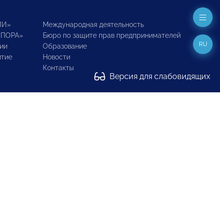
ИИ»
Международная деятельность
ОПОРА»
Бюро по защите прав предпринимателей
RU
ии
Образование
итие
Новости
Контакты
Версия для слабовидящих