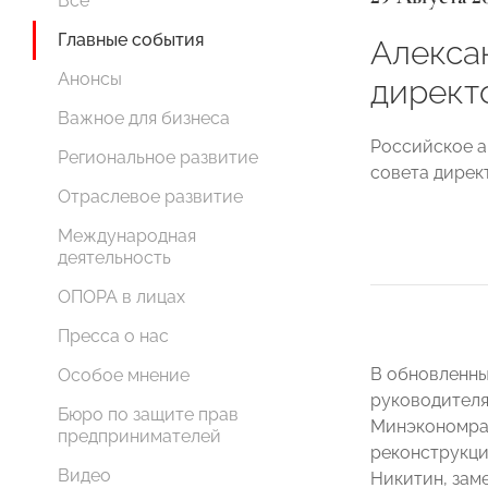
Все
Главные события
Алекса
Анонсы
директ
Важное для бизнеса
Российское а
Региональное развитие
совета дирек
Отраслевое развитие
Международная
деятельность
ОПОРА в лицах
Пресса о нас
В обновленны
Особое мнение
руководителя
Бюро по защите прав
Минэкономраз
предпринимателей
реконструкци
Видео
Никитин, зам