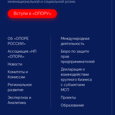
межнациональной и социальной розни.
Вступи в «ОПОРУ»
Об «ОПОРЕ
Международная
РОССИИ»
деятельность
Ассоциация «НП
Бюро по защите
«ОПОРА»
прав
предпринимателей
Новости
Декларация о
Комитеты и
взаимодействии
Комиссии
крупного бизнеса
Региональное
с субъектами
развитие
МСП
Экспертиза и
Проекты
Аналитика
Образование