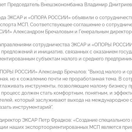
вет Председатель Внешэкономбанка Владимир Дмитриев
года ЭКСАР и «ОПОРА РОССИИ» объявили о сотрудничест
спорта МСП. Соответствующее соглашение о сотруднич
ИИ» Александром Бречаловым и Генеральным директор
аправлениями сотрудничества ЭКСАР и «ОПОРЫ РОССИИ»
 предложений и инициатив, связанных с оказанием госу
ентированным субъектам малого и среднего предприним
ПОРЫ РОССИИ» Александр Бречалов: "Выход малого и ср
ьная, но к сожалению почти не проработанная тема. В с
отлаживать инструменты, позволяющие малому бизнесу пр
 процесс должен стать комфортным, понятным, и эффекти
елей, который заслуживают выхода на международное со
азать инструментарий".
директор ЭКСАР Петр Фрадков: «Создание специального 
ции наших экспортоориентированных МСП является прио