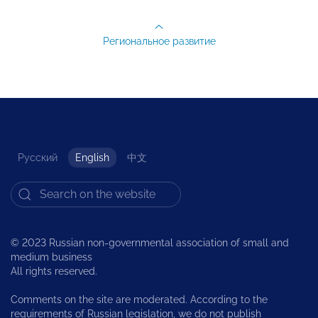
Региональное развитие
Русский
English
中文
© 2023 Russian non-governmental association of small and
medium business
All rights reserved.
Comments on the site are moderated. According to the
requirements of Russian legislation, we do not publish