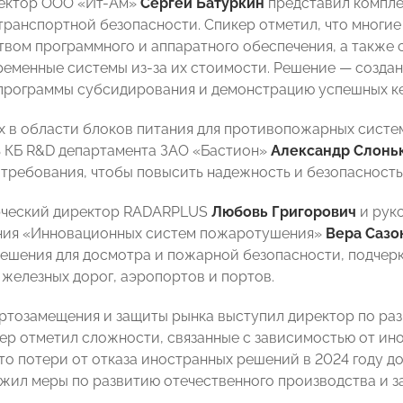
ректор ООО «Ит-Ам»
Сергей Батуркин
представил компле
транспортной безопасности. Спикер отметил, что многие
вом программного и аппаратного обеспечения, а также 
ременные системы из-за их стоимости. Решение — созда
 программы субсидирования и демонстрацию успешных к
х в области блоков питания для противопожарных систе
 КБ R&D департамента ЗАО «Бастион»
Александр Слонь
требования, чтобы повысить надежность и безопасность
рческий директор RADARPLUS
Любовь Григорович
и рук
ния «Инновационных систем пожаротушения»
Вера Сазо
ешения для досмотра и пожарной безопасности, подчер
 железных дорог, аэропортов и портов.
ртозамещения и защиты рынка выступил директор по р
кер отметил сложности, связанные с зависимостью от ин
что потери от отказа иностранных решений в 2024 году д
жил меры по развитию отечественного производства и з