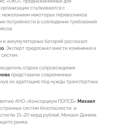
кс «ОКО», предназначенный для
 организации сталкиваются с
с нежеланием некоторых перевозчиков
ние потребности в соблюдении требований
ейсов.
м и аккумуляторных батарей рассказал
ко
. Эксперт предложил внести изменения в
 систем.
оводитель отдела сопровождения
нова
представили современные
кнув их адаптацию под нужды транспортных
азвитию АНО «Консорциум ПОПСБ»
Михаил
остранных систем безопасности, и
остигли 15–20 млрд рублей. Михаил Динеев
ащите рынка.