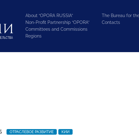
About “OPORA RUSSIA”
The Bureau for the
Non-Profit Partnership “OPORA”
Contacts
Committees and Commissions
Regions
5
ОТРАСЛЕВОЕ РАЗВИТИЕ
КИИ