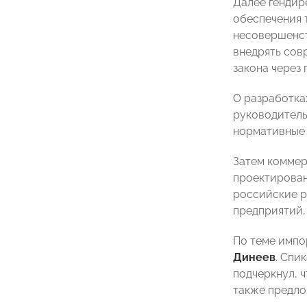
Далее генди
обеспечения 
несовершенст
внедрять сов
закона через
О разработка
руководитель
нормативные 
Затем комме
проектирова
российские р
предприятий,
По теме импо
Динеев
. Спи
подчеркнул, 
также предло