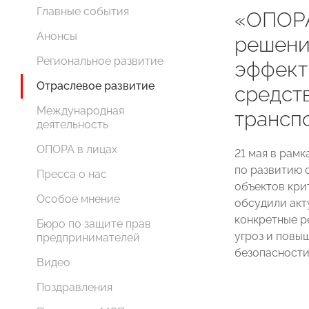
Главные события
«ОПОРА
Анонсы
решени
Региональное развитие
эффект
Отраслевое развитие
средст
Международная
трансп
деятельность
ОПОРА в лицах
21 мая в рам
по развитию 
Пресса о нас
объектов кри
Особое мнение
обсудили акт
конкретные р
Бюро по защите прав
угроз и повы
предпринимателей
безопасности
Видео
Поздравления