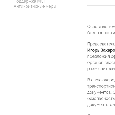
Поддержка МСП.
Антикризисные меры
Основные тем
безопасности
Председатель
Игорь Захар
предложил сф
органов влас
разъяснитель
В свою очере
транспортной
документов. 
безопасность
документов, ч