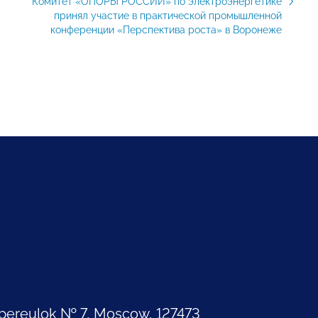
Комитет «ОПОРЫ РОССИИ» по электроэнергетике
принял участие в практической промышленной
конференции «Перспектива роста» в Воронеже
pereulok № 7, Moscow, 127473