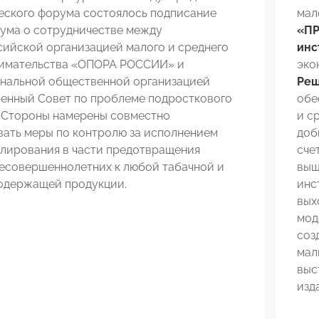
еского форума состоялось подписание
мал
ума о сотрудничестве между
«ПР
ийской организацией малого и среднего
инс
имательства «ОПОРА РОССИИ» и
эко
нальной общественной организацией
Реш
енный Совет по проблеме подросткового
обе
. Стороны намерены совместно
и с
вать меры по контролю за исполнением
доб
улирования в части предотвращения
сче
несовершеннолетних к любой табачной и
выш
одержащей продукции.
инс
вых
мод
соз
мал
выс
изд