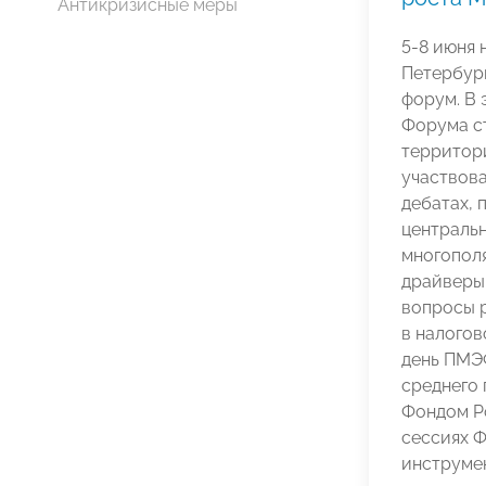
Антикризисные меры
5-8 июня 
Петербур
форум. В 
Форума ст
территор
участвова
дебатах, 
централь
многопол
драйверы 
вопросы 
в налогов
день ПМЭ
среднего
Фондом Р
сессиях Ф
инструмен