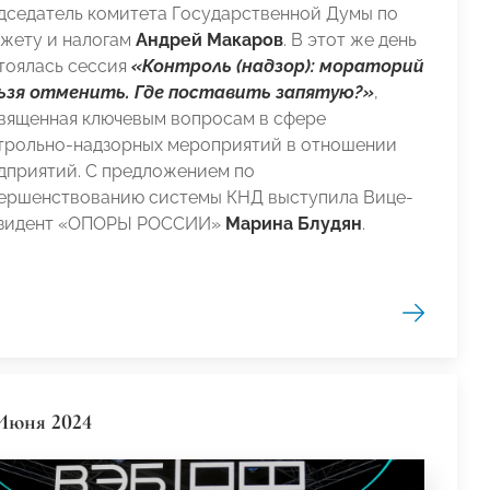
дседатель комитета Государственной Думы по
жету и налогам
Андрей Макаров
. В этот же день
тоялась сессия
«Контроль (надзор): мораторий
ьзя отменить. Где поставить запятую?»
,
вященная ключевым вопросам в сфере
трольно-надзорных мероприятий в отношении
дприятий. С предложением по
ершенствованию системы КНД выступила Вице-
зидент «ОПОРЫ РОССИИ»
Марина Блудян
.
Июня 2024