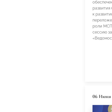
обеспече
развития 
к развити
переложе
роли МСП
сессию за
«Ведомо
06 Июня 