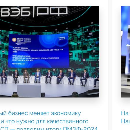
ый бизнес меняет экономику
На
 и что нужно для качественного
На
МСП — подводим итоги ПМЭФ-2024