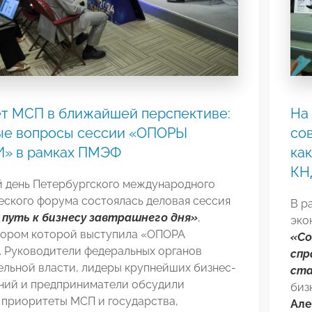
т МСП в ближайшей перспективе:
На
ые вопросы сессии «ОПОРЫ
со
» в рамках ПМЭФ
ка
КН
й день Петербургского международного
еского форума состоялась деловая сессия
В р
: путь к бизнесу завтрашнего дня»
,
эко
тором которой выступила «ОПОРА
«Со
 Руководители федеральных органов
спр
ельной власти, лидеры крупнейших бизнес-
ста
ний и предприниматели обсудили
биз
 приоритеты МСП и государства,
Але