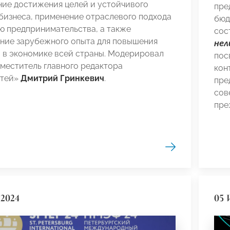
ние достижения целей и устойчивого
пре
бизнеса, применение отраслевого подхода
бюд
ю предпринимательства, а также
сос
ние зарубежного опыта для повышения
нел
 в экономике всей страны. Модерировал
пос
меститель главного редактора
кон
стей»
Дмитрий Гринкевич
.
пре
сов
пре
2024
05 