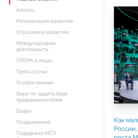
Анонсы
Региональное развитие
Отраслевое развитие
Международная
деятельность
ОПОРА в лицах
Пресса о нас
Особое мнение
Бюро по защите прав
предпринимателей
Видео
Как мал
Поздравления
России,
Поддержка МСП.
роста 