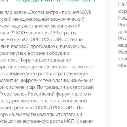
На 
фор
на площадке «Экспоцентра» прошел XXVII
Нац
гский международный экономический
Рос
этом году участниками мероприятий
дел
али 21 800 человек из 139 стран и
РОС
ий. Члены «ОПОРЫ РОССИИ» активно
нац
ли в деловой программе и дискуссиях,
Рес
практикумах, встречах обсудили
тро
ные темы Форума: выстраивание
Мос
ярной международной системы, ключевые
экономического роста, стратегические
развития цифровых технологий, изменения
ой системе и др. По традиции в стартовый
Ф состоялся Российский форум малого и
 предпринимательства, организованный
осконгресс и «ОПОРОЙ РОССИИ». На
орума эксперты назвали стратегии и
ты для качественного роста МСП. К каким