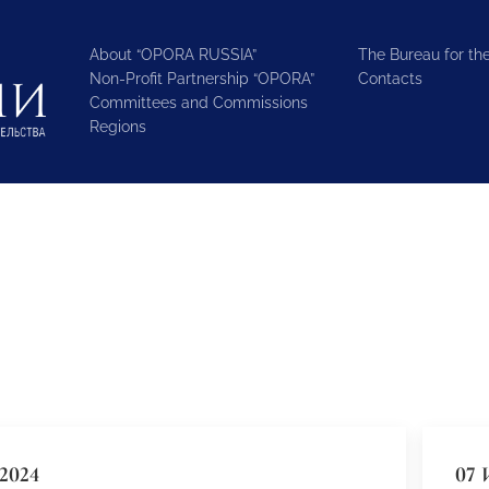
About “OPORA RUSSIA”
The Bureau for the
Non-Profit Partnership “OPORA”
Contacts
Committees and Commissions
Regions
2024
07 