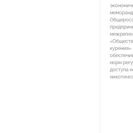
экономич
меморанд
Общеросс
предприн
межрегио
«Обществ
курения»
обеспечи
норм рег
доступа 
никотинс