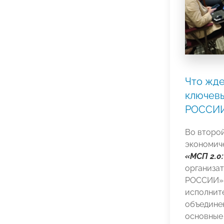
Что жде
ключев
РОССИИ
Во второ
экономич
«МСП 2.0
организа
РОССИИ».
исполнит
объедине
основные