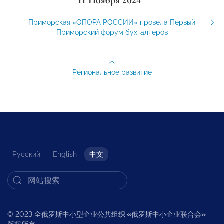
11 Ноября 2024
Приморская «ОПОРА РОССИИ» провела Первый
Приморский форум бухгалтеров
Региональное развитие
Русский
English
中文
© 2023 全俄罗斯中小型企业公共组织
«
俄罗斯中小企业联合会
»