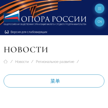
CN
Версия для слабовидящих
НОВОСТИ
Новости
Региональное развитие
菜单