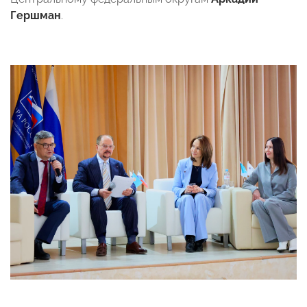
Гершман
.