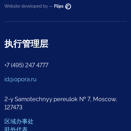
Website developed by —
Flips
执行管理层
+7 (495) 247 4777
id@opora.ru
2-y Samotechnyy pereulok № 7, Moscow,
127473
区域办事处
驻外代表