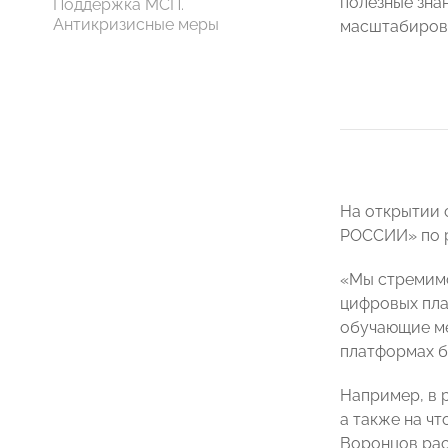
полезные знан
Поддержка МСП.
Антикризисные меры
масштабирова
На открытии 
РОССИИ» по 
«Мы стремимс
цифровых пла
обучающие ме
платформах б
Например, в 
а также на ч
Воронцов рас