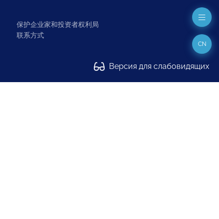
保护企业家和投资者权利局
联系方式
CN
Версия для слабовидящих