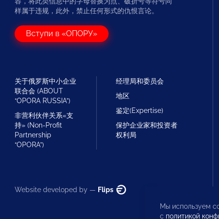
容，将此类信息中的字母替换为点、破折号等符号同
样属于违规，此外，禁止任何形式的仇恨言论。
Вступи в «ОПОРУ»
关于俄罗斯中小企业
经理局和委员会
联合会 (ABOUT
地区
“OPORA RUSSIA”)
鉴定(Expertise)
非营利伙伴关系«支
持» (Non-Profit
保护企业家和投资者
Partnership
权利局
“OPORA”)
Website developed by —
Flips
Мы используем co
с
политикой конф