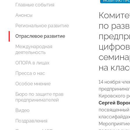
РАЗВИТИЮ ПР
Главные события
Комит
Анонсы
по раз
Региональное развитие
предпр
Отраслевое развитие
цифров
Международная
деятельность
семина
ОПОРА в лицах
на кла
Пресса о нас
14 ноября чл
Особое мнение
предпринимат
Бюро по защите прав
Кировского 
предпринимателей
Сергей Воро
посвященный 
Видео
классифайдах
Поздравления
Мероприятие 