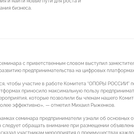
ия и найти новые пути для роста и
ния бизнеса.
семинара с приветственным словом выступил заместит
развитию предпринимательства на цифровых платформа
я, чтобы участие в работе Комитета “ОПОРЫ РОССИИ” п
тформах приносило максимальную пользу предпринимате
роприятия, которые позволили бы членам нашего Комите
олее эффективно», — отметил Михаил Рыженков.
рамках семинара предприниматели узнали об основных о
то следует обращать внимание при размещении объявлени
сказал участникам мероприятия о преимуществах каждо