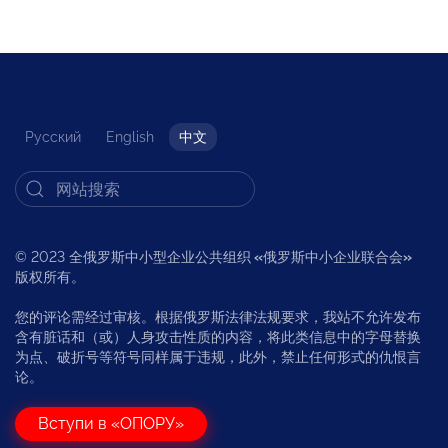
Русский
English
中文
© 2023 全俄罗斯中小型企业公共组织
«
俄罗斯中小企业联合会
»
版权所有。
您的评论需经过审核。根据俄罗斯法律法规要求，我站不允许发布
含有脏话和（或）人身攻击性质的内容，将此类信息中的字母替换
为点、破折号等符号同样属于违规，此外，禁止任何形式的仇恨言
论。
Вступи в «ОПОРУ»