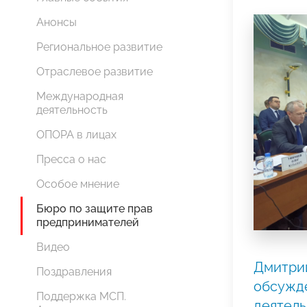
Анонсы
Региональное развитие
Отраслевое развитие
Международная
деятельность
ОПОРА в лицах
Пресса о нас
Особое мнение
Бюро по защите прав
предпринимателей
Видео
Дмитрий
Поздравления
обсужде
Поддержка МСП.
деятел